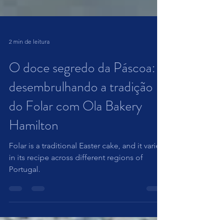
2 min de leitura
O doce segredo da Páscoa:
desembrulhando a tradição
do Folar com Ola Bakery
Hamilton
Folar is a traditional Easter cake, and it varies
in its recipe across different regions of
Portugal.