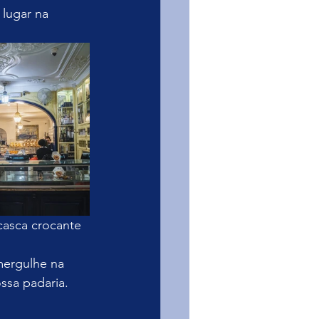
 lugar na 
casca crocante 
mergulhe na 
ssa padaria. 