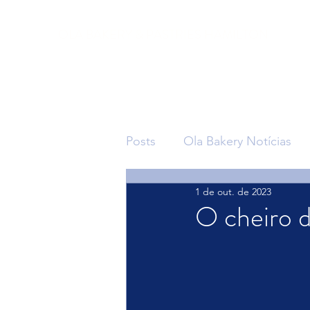
OLA BAKERY & PASTRIES HAMILTON
Posts
Ola Bakery Notícias
1 de out. de 2023
O cheiro 