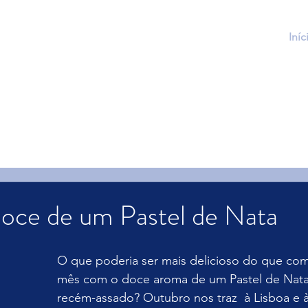
Iníc
doce de um Pastel de Nata
O que poderia ser mais delicioso do que co
mês com o doce aroma de um Pastel de Nata
recém-assado? 
Outubro nos traz  à Lisboa e à