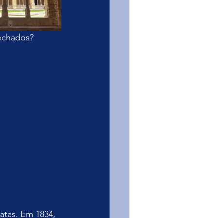
fechados?
tas. Em 1834, 