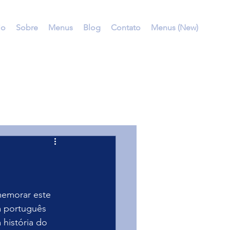
io
Sobre
Menus
Blog
Contato
Menus (New)
memorar este 
 português 
 história do 