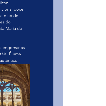
lton, 
icional doce 
e data de 
ges do 
ta Maria de 
ra engomar as 
téis. É uma 
autêntico.