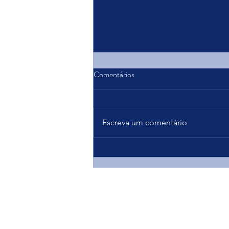
Comentários
Escreva um comentário
Descubra a delícia do Pudim Flan
na Ola Bakery Hamilton: um
clássico cremoso